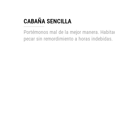
CABAÑA SENCILLA
Portémonos mal de la mejor manera. Habitac
pecar sin remordimiento a horas indebidas.