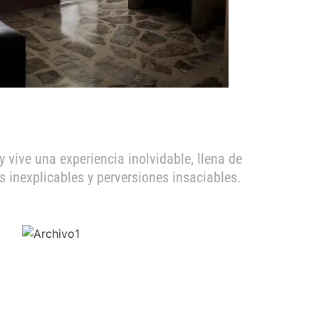
 y vive una experiencia inolvidable, llena de
 inexplicables y perversiones insaciables.