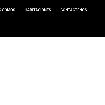
S SOMOS
HABITACIONES
CONTÁCTENOS
ODO ARDA EN NUES
, CUMPLE TUS FANTASÍAS Y VIVE UNA EXPER