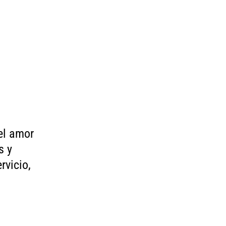
del amor
s y
rvicio,